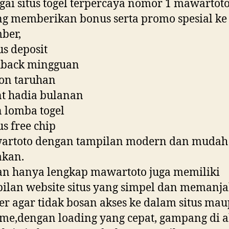
gai situs togel terpercaya nomor 1 mawartot
ng memberikan bonus serta promo spesial k
ber,
s deposit
hback mingguan
on taruhan
t hadia bulanan
 lomba togel
s free chip
rtoto dengan tampilan modern dan mudah
akan.
n hanya lengkap mawartoto juga memiliki
ilan website situs yang simpel dan memanj
er agar tidak bosan akses ke dalam situs ma
me,dengan loading yang cepat, gampang di a