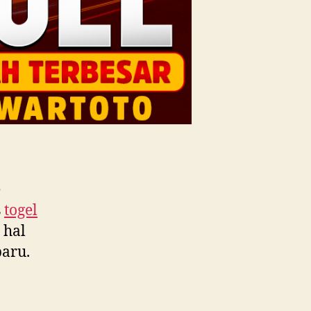
e
s
togel
 hal
baru.