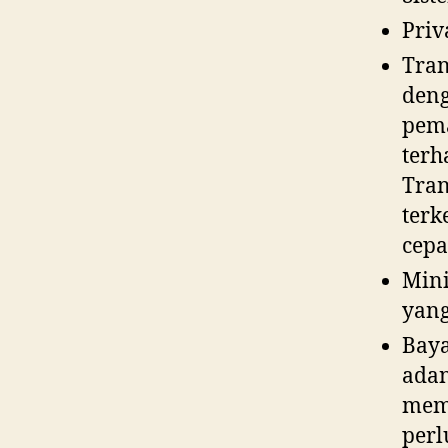
Priv
Tran
deng
pema
terh
Tran
terk
cepa
Mini
yang
Baya
adan
mem
perl