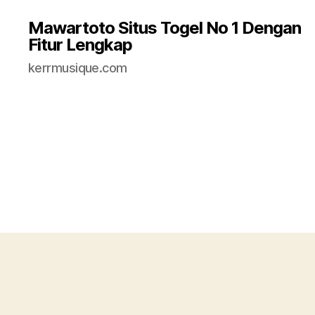
Mawartoto Situs Togel No 1 Dengan
Fitur Lengkap
kerrmusique.com