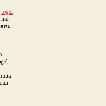
e
s
togel
 hal
baru.
a
gel
semua
aran