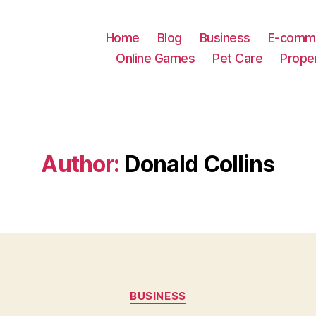
Home
Blog
Business
E-comm
Online Games
Pet Care
Prope
Author:
Donald Collins
Categories
BUSINESS