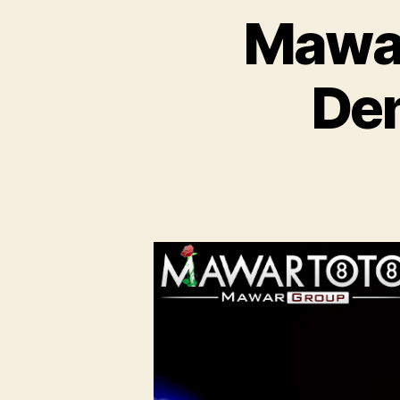
Mawar
Den