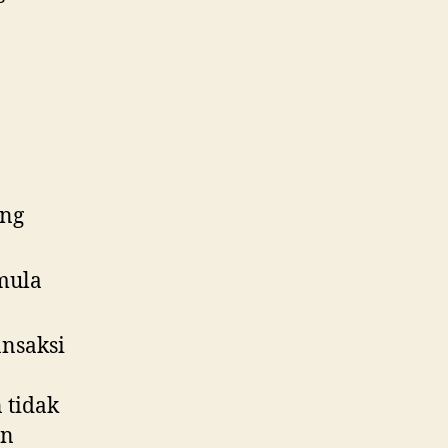
.
ang
mula
nsaksi
 tidak
an