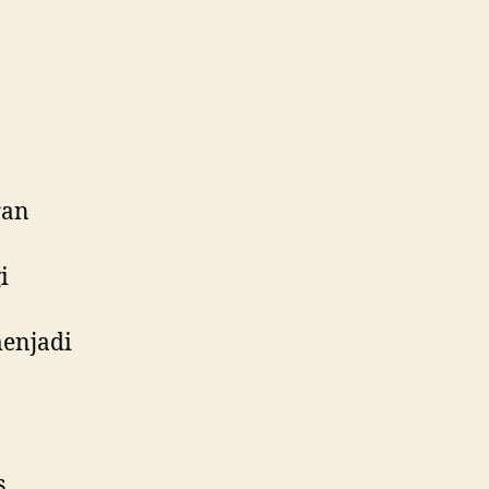
ran
i
menjadi
s